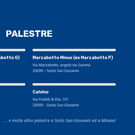
PALESTRE
Visualizza mappa più grande
abotto G)
Marzabotto Minus (ex Marzabotto P)
Via Marzabotto, angolo via Savona
20099
–
Sesto San Giovanni
Visualizza mappa più grande
Calvino
Via Fratelli di Dio, 101
20099
–
Sesto San Giovanni
... e molte altre palestre a Sesto San Giovanni ed a Milano!