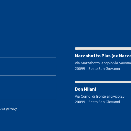
Visualizza mappa più grande
Marzabotto Plus (ex Marz
Via Marzabotto, angolo via Savona
20099
–
Sesto San Giovanni
Visualizza mappa più grande
Don Milani
Via Como, di fronte al civico 25
20099
–
Sesto San Giovanni
tiva privacy