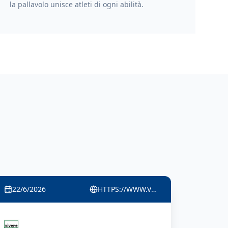
la pallavolo unisce atleti di ogni abilità.
22/6/2026
HTTPS://WWW.VIVERECOLOGNO.IT