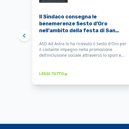
Il Sindaco consegna le
benemerenze Sesto d'Oro
nell'ambito della festa di San
Giovanni a società e singole
ASD Ad Astra lo ha ricevuto il Sesto d'Oro per
persone
il costante impegno nella promozione
dell’inclusione sociale attraverso lo sport e
per i risultati ottenuti che hanno dato
prestigio alla città.
»
LEGGI TUTTO