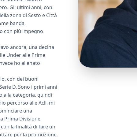
ro. Gli ultimi anni, con
ella zona di Sesto e Città
 come banda.
to con più impegno
cavo ancora, una decina
alle Under alle Prime
invece ho allenato
llo, con dei buoni
rie D. Sono i primi anni
 alla categoria, quindi
o percorso alle Acli, mi
cominciare una
na Prima Divisione
on la finalità di fare un
lottare per la promozione.