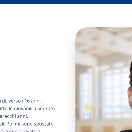
di, verso i 16 anni,
to le giovanili a Segrate,
arecchi anni,
li. Poi mi sono spostato
tà. Sono arrivato a