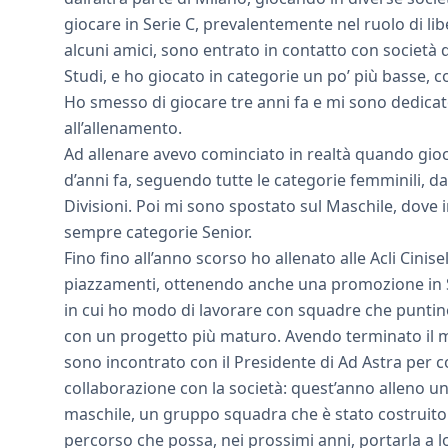
giocare in Serie C, prevalentemente nel ruolo di libe
alcuni amici, sono entrato in contatto con società d
Studi, e ho giocato in categorie un po’ più basse,
Ho smesso di giocare tre anni fa e mi sono dedica
all’allenamento.
Ad allenare avevo cominciato in realtà quando gio
d’anni fa, seguendo tutte le categorie femminili, d
Divisioni. Poi mi sono spostato sul Maschile, dove 
sempre categorie Senior.
Fino fino all’anno scorso ho allenato alle Acli Cinise
piazzamenti, ottenendo anche una promozione in Se
in cui ho modo di lavorare con squadre che puntino
con un progetto più maturo. Avendo terminato il mi
sono incontrato con il Presidente di Ad Astra per 
collaborazione con la società: quest’anno alleno u
maschile, un gruppo squadra che è stato costruito c
percorso che possa, nei prossimi anni, portarla a 