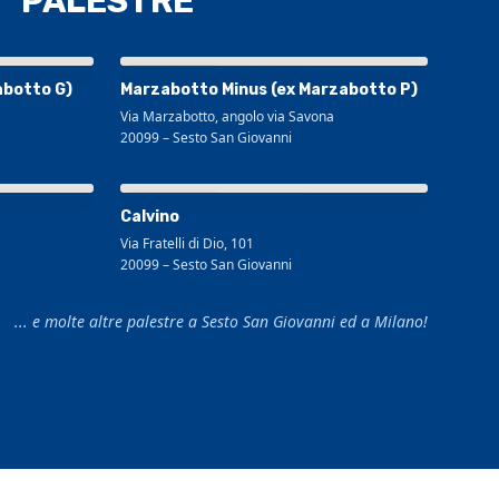
PALESTRE
Visualizza mappa più grande
abotto G)
Marzabotto Minus (ex Marzabotto P)
Via Marzabotto, angolo via Savona
20099
–
Sesto San Giovanni
Visualizza mappa più grande
Calvino
Via Fratelli di Dio, 101
20099
–
Sesto San Giovanni
... e molte altre palestre a Sesto San Giovanni ed a Milano!