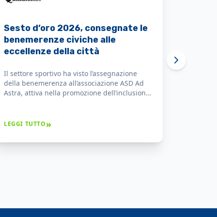
Sesto d'oro 2026: premiate le
eccellenze che danno valore alla
città
ASD Ad Astra lha ricevuto il Sesto d'Oro per il
costante impegno nella promozione
dell’inclusione sociale attraverso lo sport e
per i risultati ottenuti che hanno dato
prestigio alla città.
»
LEGGI TUTTO