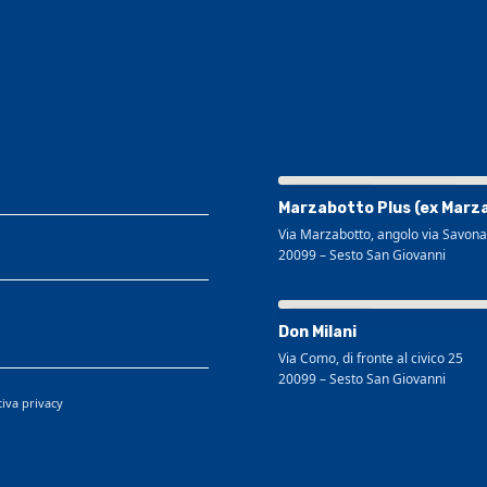
Visualizza mappa più grande
Marzabotto Plus (ex Marz
Via Marzabotto, angolo via Savona
20099
–
Sesto San Giovanni
Visualizza mappa più grande
Don Milani
Via Como, di fronte al civico 25
20099
–
Sesto San Giovanni
tiva privacy