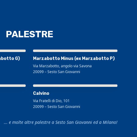
PALESTRE
Visualizza mappa più grande
abotto G)
Marzabotto Minus (ex Marzabotto P)
Via Marzabotto, angolo via Savona
20099
–
Sesto San Giovanni
Visualizza mappa più grande
Calvino
Via Fratelli di Dio, 101
20099
–
Sesto San Giovanni
... e molte altre palestre a Sesto San Giovanni ed a Milano!