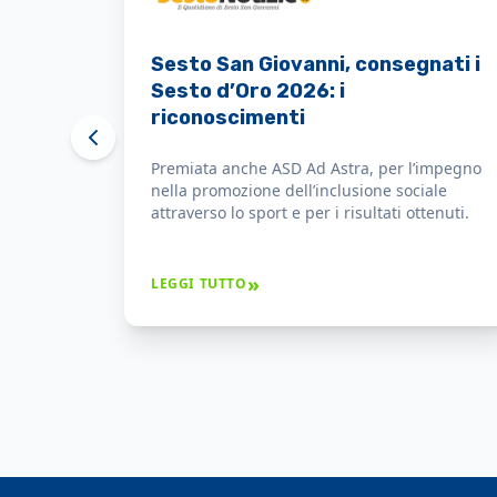
Il Sindaco consegna le
benemerenze Sesto d'Oro
nell'ambito della festa di San
Giovanni a società e singole
ASD Ad Astra lo ha ricevuto il Sesto d'Oro per
persone
il costante impegno nella promozione
dell’inclusione sociale attraverso lo sport e
per i risultati ottenuti che hanno dato
prestigio alla città.
»
LEGGI TUTTO