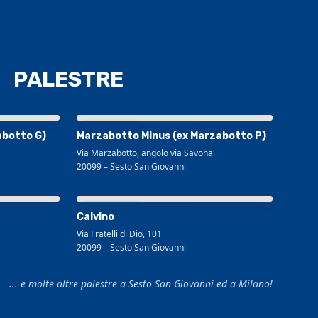
PALESTRE
Visualizza mappa più grande
abotto G)
Marzabotto Minus (ex Marzabotto P)
Via Marzabotto, angolo via Savona
20099
–
Sesto San Giovanni
Visualizza mappa più grande
Calvino
Via Fratelli di Dio, 101
20099
–
Sesto San Giovanni
... e molte altre palestre a Sesto San Giovanni ed a Milano!