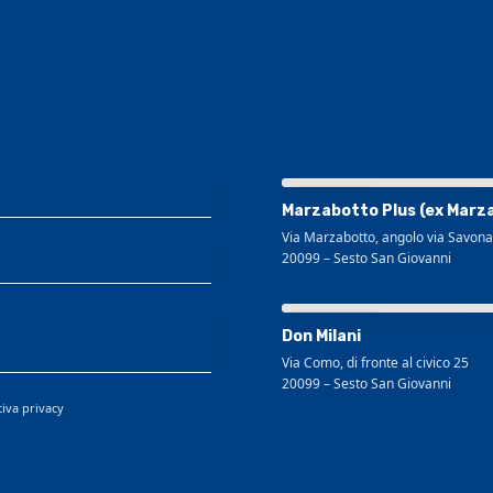
Visualizza mappa più grande
Marzabotto Plus (ex Marz
Via Marzabotto, angolo via Savona
20099
–
Sesto San Giovanni
Visualizza mappa più grande
Don Milani
Via Como, di fronte al civico 25
20099
–
Sesto San Giovanni
tiva privacy