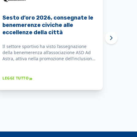
Sesto d'oro 2026: premiate le
eccellenze che danno valore alla
città
ASD Ad Astra lha ricevuto il Sesto d'Oro per il
costante impegno nella promozione
dell’inclusione sociale attraverso lo sport e
per i risultati ottenuti che hanno dato
prestigio alla città.
»
LEGGI TUTTO