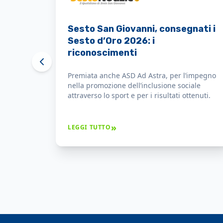
Il Sindaco consegna le
benemerenze Sesto d'Oro
nell'ambito della festa di San
Giovanni a società e singole
ASD Ad Astra lo ha ricevuto il Sesto d'Oro per
persone
il costante impegno nella promozione
dell’inclusione sociale attraverso lo sport e
per i risultati ottenuti che hanno dato
prestigio alla città.
»
LEGGI TUTTO