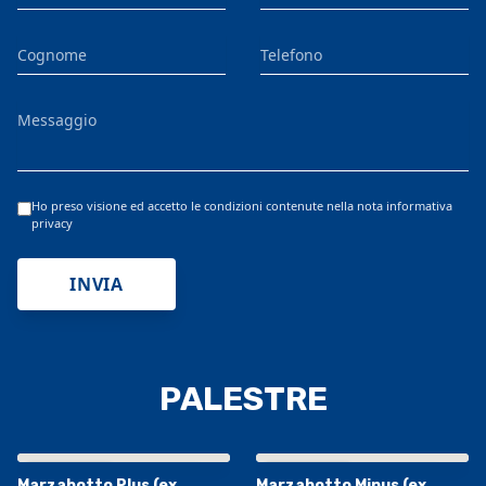
Cognome
Telefono
Messaggio
Ho preso visione ed accetto le condizioni contenute nella nota informativa
privacy
INVIA
PALESTRE
Visualizza mappa più grande
Visualizza mappa più grande
Marzabotto Plus (ex
Marzabotto Minus (ex