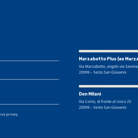
Visualizza mappa più grande
Marzabotto Plus (ex Marz
Via Marzabotto, angolo via Savona
20099
–
Sesto San Giovanni
Visualizza mappa più grande
Don Milani
Via Como, di fronte al civico 25
20099
–
Sesto San Giovanni
tiva privacy