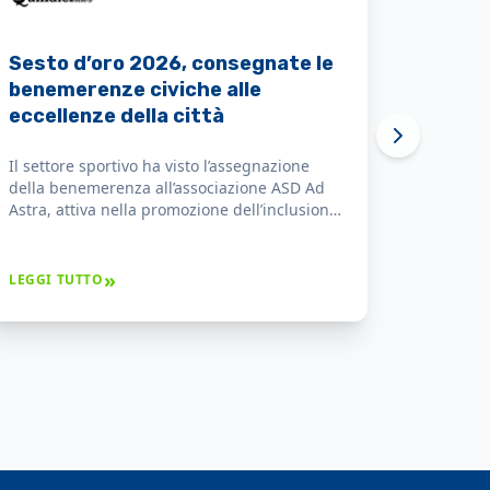
Sesto d'oro 2026: premiate le
eccellenze che danno valore alla
città
ASD Ad Astra lha ricevuto il Sesto d'Oro per il
costante impegno nella promozione
dell’inclusione sociale attraverso lo sport e
per i risultati ottenuti che hanno dato
prestigio alla città.
»
LEGGI TUTTO