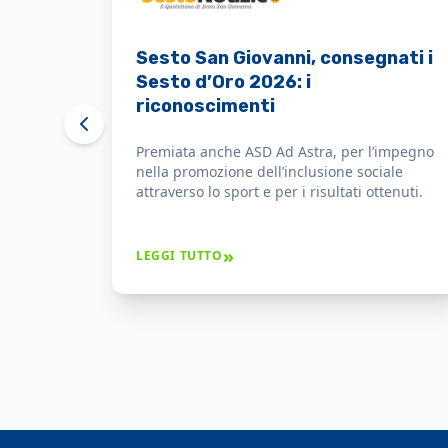
Il Sindaco consegna le
benemerenze Sesto d'Oro
nell'ambito della festa di San
Giovanni a società e singole
ASD Ad Astra lo ha ricevuto il Sesto d'Oro per
persone
il costante impegno nella promozione
dell’inclusione sociale attraverso lo sport e
per i risultati ottenuti che hanno dato
prestigio alla città.
»
LEGGI TUTTO