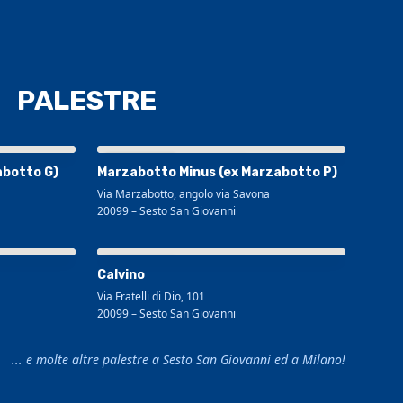
PALESTRE
Visualizza mappa più grande
abotto G)
Marzabotto Minus (ex Marzabotto P)
Via Marzabotto, angolo via Savona
20099
–
Sesto San Giovanni
Visualizza mappa più grande
Calvino
Via Fratelli di Dio, 101
20099
–
Sesto San Giovanni
... e molte altre palestre a Sesto San Giovanni ed a Milano!