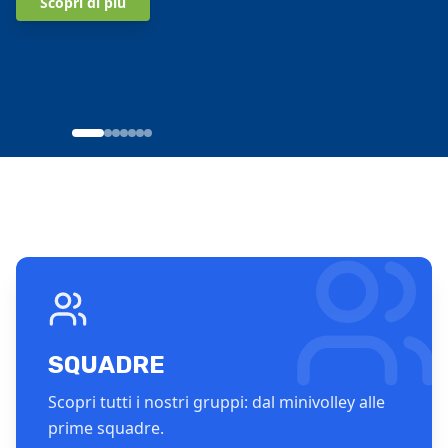
Scopri di più
Scopri di più
Scopri di più
Scopri di più
Vai al sito
SQUADRE
Scopri tutti i nostri gruppi: dal minivolley alle
prime squadre.