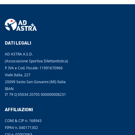
DATI LEGALI
AD ASTRA A.S.D.
(Associazione Sportiva Dilettantistica)
P. IVA e Cod. Fiscale: 11991670966
Viale Italia, 227
20099 Sesto San Giovanni (MI) Italia
IBAN
IT 79 Q 05034 20705 000000008231
AFFILIAZIONI
CONI & CIP n. 168943
FIPAV n. 040171302
CSI n. 02002063