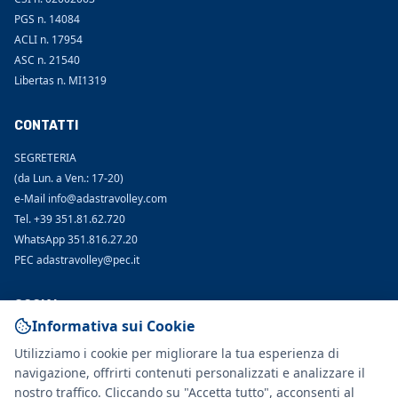
PGS n. 14084
ACLI n. 17954
ASC n. 21540
Libertas n. MI1319
CONTATTI
SEGRETERIA
(da Lun. a Ven.: 17-20)
e-Mail info@adastravolley.com
Tel. +39 351.81.62.720
WhatsApp 351.816.27.20
PEC adastravolley@pec.it
SOCIAL
Informativa sui Cookie
> TikTok
Utilizziamo i cookie per migliorare la tua esperienza di
> Facebook
navigazione, offrirti contenuti personalizzati e analizzare il
> Instagram
nostro traffico. Cliccando su "Accetta tutto", acconsenti al