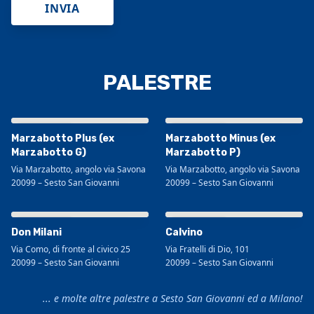
INVIA
PALESTRE
Visualizza mappa più grande
Visualizza mappa più grande
Marzabotto Plus (ex
Marzabotto Minus (ex
Marzabotto G)
Marzabotto P)
Via Marzabotto, angolo via Savona
Via Marzabotto, angolo via Savona
20099
–
Sesto San Giovanni
20099
–
Sesto San Giovanni
Visualizza mappa più grande
Visualizza mappa più grande
Don Milani
Calvino
Via Como, di fronte al civico 25
Via Fratelli di Dio, 101
20099
–
Sesto San Giovanni
20099
–
Sesto San Giovanni
... e molte altre palestre a Sesto San Giovanni ed a Milano!