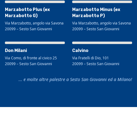
Visualizza mappa più grande
Visualizza mappa più grande
Marzabotto Plus (ex
Marzabotto Minus (ex
Marzabotto G)
Marzabotto P)
Via Marzabotto, angolo via Savona
Via Marzabotto, angolo via Savona
20099
–
Sesto San Giovanni
20099
–
Sesto San Giovanni
Visualizza mappa più grande
Visualizza mappa più grande
Don Milani
Calvino
Via Como, di fronte al civico 25
Via Fratelli di Dio, 101
20099
–
Sesto San Giovanni
20099
–
Sesto San Giovanni
... e molte altre palestre a Sesto San Giovanni ed a Milano!