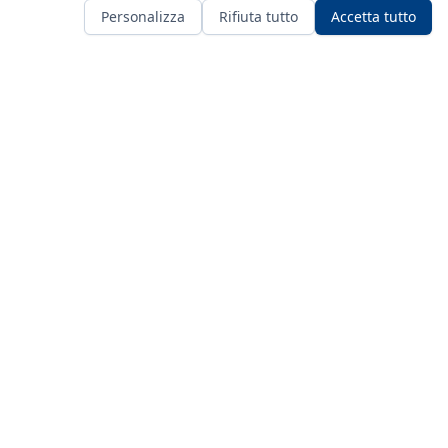
Personalizza
Rifiuta tutto
Accetta tutto
DATI LEGALI
AD ASTRA A.S.D.
(Associazione Sportiva Dilettantistica)
P. IVA e Cod. Fiscale: 11991670966
Viale Italia, 227
20099 Sesto San Giovanni (MI) Italia